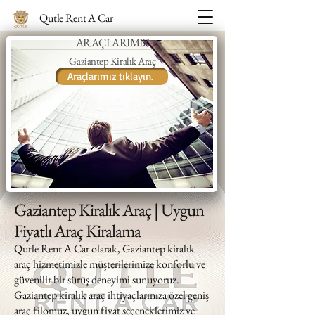
Qutle Rent A Car
ARAÇLARIMIZ
Gaziantep Kiralık Araç
Araçlarımız tıklayın.
Gaziantep Kiralık Araç | Uygun
Fiyatlı Araç Kiralama
Qutle Rent A Car olarak, Gaziantep kiralık
araç hizmetimizle müşterilerimize konforlu ve
güvenilir bir sürüş deneyimi sunuyoruz.
Gaziantep kiralık araç ihtiyaçlarınıza özel geniş
araç filomuz, uygun fiyat seçeneklerimiz ve