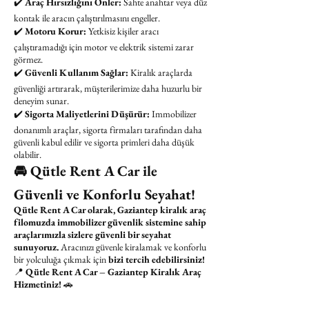
✔️
Araç Hırsızlığını Önler:
Sahte anahtar veya düz
kontak ile aracın çalıştırılmasını engeller.
✔️
Motoru Korur:
Yetkisiz kişiler aracı
çalıştıramadığı için motor ve elektrik sistemi zarar
görmez.
✔️
Güvenli Kullanım Sağlar:
Kiralık araçlarda
güvenliği artırarak, müşterilerimize daha huzurlu bir
deneyim sunar.
✔️
Sigorta Maliyetlerini Düşürür:
Immobilizer
donanımlı araçlar, sigorta firmaları tarafından daha
güvenli kabul edilir ve sigorta primleri daha düşük
olabilir.
🚘 Qütle Rent A Car ile
Güvenli ve Konforlu Seyahat!
Qütle Rent A Car olarak, Gaziantep kiralık araç
filomuzda immobilizer güvenlik sistemine sahip
araçlarımızla sizlere güvenli bir seyahat
sunuyoruz.
Aracınızı güvenle kiralamak ve konforlu
bir yolculuğa çıkmak için
bizi tercih edebilirsiniz!
📍
Qütle Rent A Car – Gaziantep Kiralık Araç
Hizmetiniz!
🚗