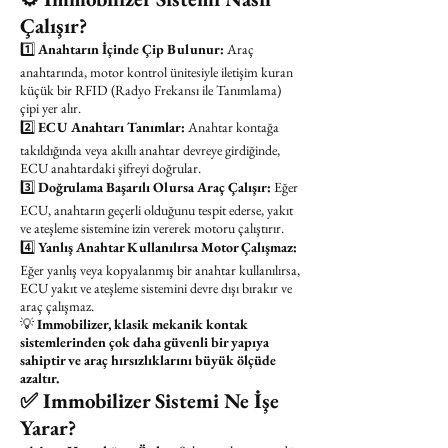
Çalışır?
1️⃣
Anahtarın İçinde Çip Bulunur:
Araç
anahtarında, motor kontrol ünitesiyle iletişim kuran
küçük bir RFID (Radyo Frekansı ile Tanımlama)
çipi yer alır.
2️⃣
ECU Anahtarı Tanımlar:
Anahtar kontağa
takıldığında veya akıllı anahtar devreye girdiğinde,
ECU anahtardaki şifreyi doğrular.
3️⃣
Doğrulama Başarılı Olursa Araç Çalışır:
Eğer
ECU, anahtarın geçerli olduğunu tespit ederse, yakıt
ve ateşleme sistemine izin vererek motoru çalıştırır.
4️⃣
Yanlış Anahtar Kullanılırsa Motor Çalışmaz:
Eğer yanlış veya kopyalanmış bir anahtar kullanılırsa,
ECU yakıt ve ateşleme sistemini devre dışı bırakır ve
araç çalışmaz.
💡
Immobilizer, klasik mekanik kontak
sistemlerinden çok daha güvenli bir yapıya
sahiptir ve araç hırsızlıklarını büyük ölçüde
azaltır.
✅ Immobilizer Sistemi Ne İşe
Yarar?