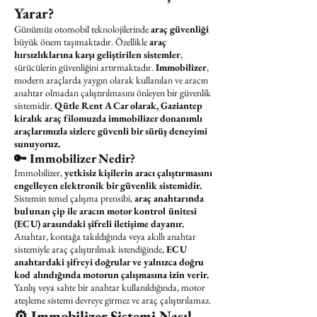
Yarar?
Günümüz otomobil teknolojilerinde
araç güvenliği
büyük önem taşımaktadır. Özellikle
araç
hırsızlıklarına karşı geliştirilen sistemler
,
sürücülerin güvenliğini artırmaktadır.
Immobilizer
,
modern araçlarda yaygın olarak kullanılan ve aracın
anahtar olmadan çalıştırılmasını önleyen bir güvenlik
sistemidir.
Qütle Rent A Car olarak, Gaziantep
kiralık araç filomuzda immobilizer donanımlı
araçlarımızla sizlere güvenli bir sürüş deneyimi
sunuyoruz.
🔑 Immobilizer Nedir?
Immobilizer,
yetkisiz kişilerin aracı çalıştırmasını
engelleyen elektronik bir güvenlik sistemidir.
Sistemin temel çalışma prensibi,
araç anahtarında
bulunan çip ile aracın motor kontrol ünitesi
(ECU) arasındaki şifreli iletişime dayanır.
Anahtar, kontağa takıldığında veya akıllı anahtar
sistemiyle araç çalıştırılmak istendiğinde,
ECU
anahtardaki şifreyi doğrular ve yalnızca doğru
kod alındığında motorun çalışmasına izin verir.
Yanlış veya sahte bir anahtar kullanıldığında, motor
ateşleme sistemi devreye girmez ve araç çalıştırılamaz.
⚙️ Immobilizer Sistemi Nasıl