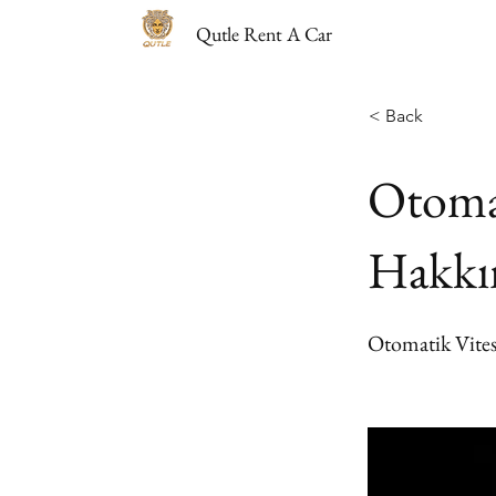
Qutle Rent A Car
< Back
Otomat
Hakkın
Otomatik Vite