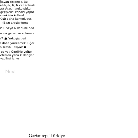
ğlayan sistemdir. Bu
bilir) P, R, N ve D olmak
(Boş): Araç hareketsizken
geçişlerini kendisi yapar.
mak için kullanılır.
sürüşü daha konforludur.
n. (Bazı araçlar frene
tesin P veya N konumunda
na getirin ve el frenini
ır? 🏔️ Yokuşta geri
raz daha yüklenmek. Eğer
 Tercih Ediliyor! 🚘
 ediyor. Özellikle yoğun
 vitesten yana kullanıyor.
abilirsiniz! 🚗
Next
Gaziantep, Türkiye