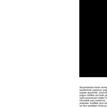
Seyahatinize karar verme
saatlerinde yaşanan yoğu
saatler geçirmek, sürücül
yoğun trafikte dur-kalk y
vakit geçirmeyen kişiler b
Otomatik araç kullanımı, 
arabalar, özellikle yeni 
ve fren pedalları bulunur.