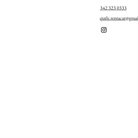
342 323 0333
qutle.rentacar@gma