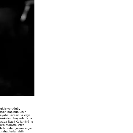
 gidiş ve dönüş
eksiyon başında uzun
 Seyahat sırasında veya
Direksiyon başında fazla
Araba Nasıl Kullanılır? 🚗
ilen otomatik vites
edallarından yalnızca gaz
rahat kullanabilir.