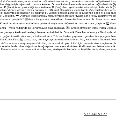
⚙️ Otomatik vites, motor devrine bağlı olarak vitesin araç tarafından otomatik değiştirilmesini sa
tes değişimiyle uğraşmak zorunda kalmaz. Otomatik vitesli araçlarda (modeline bağlı olarak değişe
r: P (Park): Aracı park ettiğinizde kullanılır. R (Geri): Aracı geri hareket ettirmek için kullanılır. N 
halindeyken N vitesine almak önerilmez. D (Sürüş): İleri gitmek için kullanılır. Araç hızlandıkça vites 
bi sabit vites seçenekleri de bulunur, bu vitesler özellikle zorlu yol koşullarında daha iyi çekiş sağla
 Çalıştırılır? 🔑 Otomatik vitesli araçlar, manuel vitesli araçlara kıyasla daha kolay çalıştırılır ve 
raba nasıl çalıştırılır? 1️⃣ Araca binip sürüş hazırlıklarını tamamladıktan sonra, ilk olarak frene bası
Kontak anahtarını saat yönünde çevirerek veya start düğmesine basarak aracı çalıştırın. 3️⃣ Vi
nkü P veya N dışında bir konumdaysa araç çalışmaz. 4️⃣ Hareket etmek için vitesi P’den D konumu
nden yavaşça kaldırarak arabayı hareket ettirebilirsiniz. Otomatik Vites Araba Yokuşta Nasıl Kullanıl
er, çoğu otomatik vites araçta bulunmaktadır. Yokuş çıkarken yapmanız gereken tek şey gaza bi
okuş Kalkış Desteği) varsa, araç geri kaymayı otomatik olarak önler. Araç Kiralamada Otomatik Vites
anılır? sorusuna cevap arayan sürücüler, daha konforlu yolculuklar için otomatik vites araçları tercih
n seyahatlerde, vites değiştirme ile uğraşmak istemeyen sürücüler, kiralık araç tercihlerini otomatik
iralama ofisimizden otomatik vites bir araç kiralayabilir, konforlu ve keyifli bir sürüş deneyimi yaşay
533 348 93 27