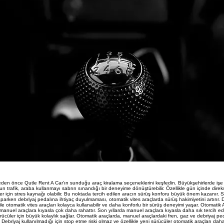
den önce Qutle Rent A Car’ın sunduğu araç kiralama seçeneklerini keşfedin. Büyükşehirlerde işe
n trafik, araba kullanmayı sabrın sınandığı bir deneyime dönüştürebilir. Özellikle gün içinde dir
er için stres kaynağı olabilir. Bu noktada tercih edilen aracın sürüş konforu büyük önem kazanır.
aparken debriyaj pedalına ihtiyaç duyulmaması, otomatik vites araçlarda sürüş hakimiyetini artırır. 
ile otomatik vites araçları kolayca kullanabilir ve daha konforlu bir sürüş deneyimi yaşar. Otomatik 
manuel araçlara kıyasla çok daha rahattır. Son yıllarda manuel araçlara kıyasla daha sık tercih ed
sürücüler için büyük kolaylık sağlar. Otomatik araçlarda, manuel araçlardaki fren, gaz ve debriyaj p
 Debriyaj kullanılmadığı için stop etme riski olmaz ve özellikle yeni sürücüler otomatik araçları daha 