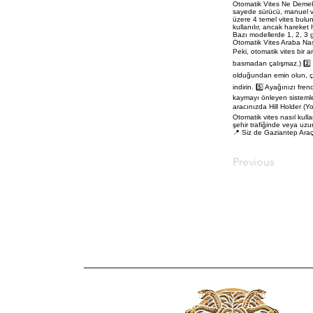
Otomatik Vites Ne Demek? 
sayede sürücü, manuel vi
üzere 4 temel vites bulunu
kullanılır, ancak hareket 
Bazı modellerde 1, 2, 3 gi
Otomatik Vites Araba Nasıl
Peki, otomatik vites bir a
basmadan çalışmaz.) 2️⃣ 
olduğundan emin olun, çü
indirin. 5️⃣ Ayağınızı fre
kaymayı önleyen sisteml
aracınızda Hill Holder (Y
Otomatik vites nasıl kull
şehir trafiğinde veya uzu
📍 Siz de Gaziantep Araç K
Previous