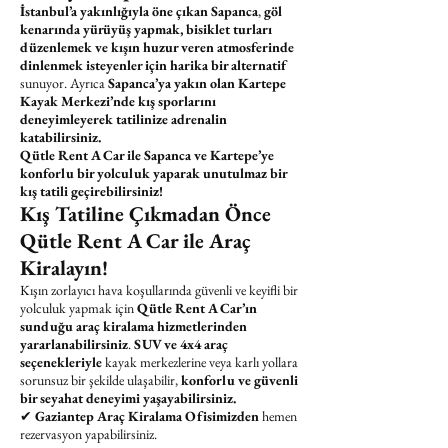
İstanbul’a yakınlığıyla öne çıkan Sapanca
,
göl
kenarında yürüyüş yapmak, bisiklet turları
düzenlemek ve kışın huzur veren atmosferinde
dinlenmek isteyenler için harika bir alternatif
sunuyor. Ayrıca
Sapanca’ya yakın olan Kartepe
Kayak Merkezi’nde kış sporlarını
deneyimleyerek tatilinize adrenalin
katabilirsiniz.
Qütle Rent A Car ile Sapanca ve Kartepe’ye
konforlu bir yolculuk yaparak unutulmaz bir
kış tatili geçirebilirsiniz!
Kış Tatiline Çıkmadan Önce
Qütle Rent A Car ile Araç
Kiralayın!
Kışın zorlayıcı hava koşullarında güvenli ve keyifli bir
yolculuk yapmak için
Qütle Rent A Car’ın
sunduğu araç kiralama hizmetlerinden
yararlanabilirsiniz
.
SUV ve 4x4 araç
seçenekleriyle
kayak merkezlerine veya karlı yollara
sorunsuz bir şekilde ulaşabilir,
konforlu ve güvenli
bir seyahat deneyimi yaşayabilirsiniz.
✔
Gaziantep Araç Kiralama Ofisimizden
hemen
rezervasyon yapabilirsiniz.