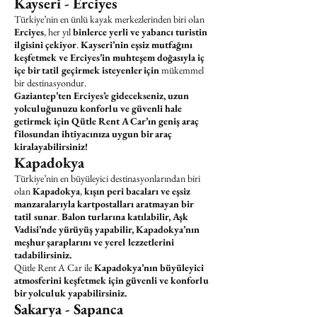
Kayseri - Erciyes
Türkiye’nin en ünlü kayak merkezlerinden biri olan
Erciyes
, her yıl
binlerce yerli ve yabancı turistin
ilgisini çekiyor
.
Kayseri’nin eşsiz mutfağını
keşfetmek ve Erciyes’in muhteşem doğasıyla iç
içe bir tatil geçirmek isteyenler için
mükemmel
bir destinasyondur.
Gaziantep’ten Erciyes’e gidecekseniz, uzun
yolculuğunuzu konforlu ve güvenli hale
getirmek için Qütle Rent A Car’ın geniş araç
filosundan ihtiyacınıza uygun bir araç
kiralayabilirsiniz!
Kapadokya
Türkiye’nin en büyüleyici destinasyonlarından biri
olan
Kapadokya
,
kışın peri bacaları ve eşsiz
manzaralarıyla kartpostalları aratmayan bir
tatil sunar
.
Balon turlarına katılabilir, Aşk
Vadisi’nde yürüyüş yapabilir, Kapadokya’nın
meşhur şaraplarını ve yerel lezzetlerini
tadabilirsiniz.
Qütle Rent A Car ile
Kapadokya’nın büyüleyici
atmosferini keşfetmek için güvenli ve konforlu
bir yolculuk yapabilirsiniz.
Sakarya - Sapanca