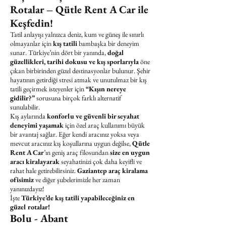
Rotalar – Qütle Rent A Car ile
Keşfedin!
Tatil anlayışı yalnızca deniz, kum ve güneş ile sınırlı
olmayanlar için
kış tatili
bambaşka bir deneyim
sunar. Türkiye’nin dört bir yanında,
doğal
güzellikleri, tarihi dokusu ve kış sporlarıyla
öne
çıkan birbirinden güzel destinasyonlar bulunur. Şehir
hayatının getirdiği stresi atmak ve unutulmaz bir kış
tatili geçirmek isteyenler için
“Kışın nereye
gidilir?”
sorusuna birçok farklı alternatif
sunulabilir.
Kış aylarında
konforlu ve güvenli bir seyahat
deneyimi yaşamak
için özel araç kullanımı büyük
bir avantaj sağlar. Eğer kendi aracınız yoksa veya
mevcut aracınız kış koşullarına uygun değilse,
Qütle
Rent A Car
’ın geniş araç filosundan
size en uygun
aracı kiralayarak
seyahatinizi çok daha keyifli ve
rahat hale getirebilirsiniz.
Gaziantep araç kiralama
ofisimiz
ve diğer şubelerimizle her zaman
yanınızdayız!
İşte
Türkiye’de kış tatili yapabileceğiniz en
güzel rotalar!
Bolu - Abant