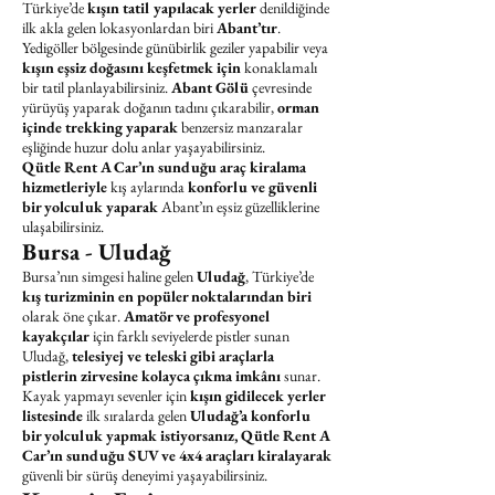
Türkiye’de
kışın tatil yapılacak yerler
denildiğinde
ilk akla gelen lokasyonlardan biri
Abant’tır
.
Yedigöller bölgesinde günübirlik geziler yapabilir veya
kışın eşsiz doğasını keşfetmek için
konaklamalı
bir tatil planlayabilirsiniz.
Abant Gölü
çevresinde
yürüyüş yaparak doğanın tadını çıkarabilir,
orman
içinde trekking yaparak
benzersiz manzaralar
eşliğinde huzur dolu anlar yaşayabilirsiniz.
Qütle Rent A Car’ın sunduğu araç kiralama
hizmetleriyle
kış aylarında
konforlu ve güvenli
bir yolculuk yaparak
Abant’ın eşsiz güzelliklerine
ulaşabilirsiniz.
Bursa - Uludağ
Bursa’nın simgesi haline gelen
Uludağ
, Türkiye’de
kış turizminin en popüler noktalarından biri
olarak öne çıkar.
Amatör ve profesyonel
kayakçılar
için farklı seviyelerde pistler sunan
Uludağ,
telesiyej ve teleski gibi araçlarla
pistlerin zirvesine kolayca çıkma imkânı
sunar.
Kayak yapmayı sevenler için
kışın gidilecek yerler
listesinde
ilk sıralarda gelen
Uludağ’a konforlu
bir yolculuk yapmak istiyorsanız, Qütle Rent A
Car’ın sunduğu SUV ve 4x4 araçları kiralayarak
güvenli bir sürüş deneyimi yaşayabilirsiniz.