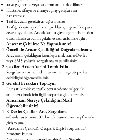
Yaya geçitlerine veya kaldırımlara park edilmesi
Hastane, itfaiye ve emniyet giriş-çıkışlarının
kapatılması
Trafik cezası gerektiren diğer ihlaller
Trafiği aksatmayan hatalı parklar için genellikle para
cezası uygulanır. Ancak kamu güvenliğini tehdit eden
durumlarda aracının çekilmesi zorunlu hale gelir.
Aracınız Çekilirse Ne Yapmalısınız?
Öncelikle Aracın Çekildiğini Doğrulamalısınız
Aracınızın çekildiğini kesinleştirmek için e-Devlet
veya SMS yoluyla sorgulama yapabilirsiniz.
Çekilen Aracın Yerini Tespit Edin
Sorgulama sonucunda aracınızın hangi otoparka
çekildiğini öğrenebilirsiniz.
Gerekli Evrakları Toplayın
Ruhsat, kimlik ve trafik cezası ödeme belgesi ile
aracınızı almak için ilgili otoparka gidebilirsiniz.
Aracınızın Nereye Çekildiğini Nasıl
Öğrenebilirsiniz?
E-Devlet Çekilen Araç Sorgulama
e-Devlet sistemine T.C. kimlik numaranız ve şifrenizle
giriş yapın.
"Aracımın Çekildiği Otopark Bilgisi Sorgulama"
hizmetini bulun.
Aracınızın hangi otoparkta olduğunu öğrenin.