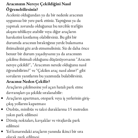
Aracınızın Nereye Çekildiğini Nasıl
Öğrenebilirsiniz?
Aceleniz olduğundan ya da bir nedenle aracınızı
uygunsuz bir yere park ettiniz. Yaptığınız ya da
yapmak zorunda olduğunuz bu tercihle trafiğin
akışını tehlikeye atabilir veya diğer araçların
hareketini kısıtlamış olabilirsiniz. Bu gibi bir
durumda aracınızı bıraktığınız yerde bulamama
ihtimalinizi göz ardı etmemelisiniz. Siz de daha önce
benzer bir durum yaşadıysanız ya da aracınızın
çekilme ihtimali olduğunu düşünüyorsanız "Aracım
nereye çekildi?", "Aracımın nerede olduğunu nasıl
öğrenebilirim?" ve "Çekilen araç nasıl alınır?" gibi
soruların yanıtlarını bu yazımızda bulabilirsiniz.
Aracınız Neden Çekilir?
Araçların çekilmesine yol açan hatalı park etme
davranışları şu şekilde sıralanabilir:
Araçların apartman, otopark veya iş yerlerinin giriş-
çıkış yollarını kapatması
Otobüs, minibüs ve taksi duraklarına 15 metreden
yakın park edilmesi
Dönüş noktaları, kavşaklar ve virajlarda park
edilmesi
Yol kenarındaki araçların yanında ikinci bir sıra
olarak park edilmesi